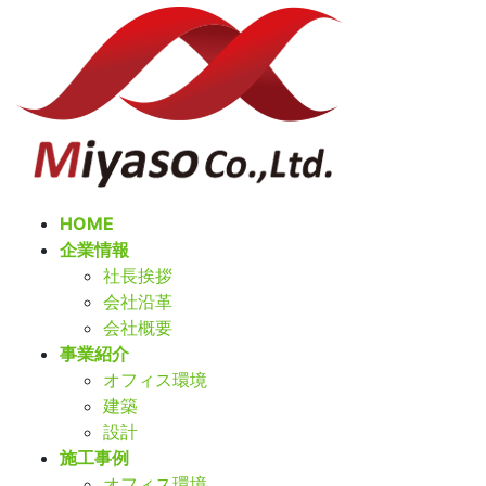
コ
ナ
ン
ビ
テ
ゲ
ン
ー
ツ
シ
へ
ョ
ス
ン
キ
に
ッ
移
HOME
プ
動
企業情報
社長挨拶
会社沿革
会社概要
事業紹介
オフィス環境
建築
設計
施工事例
オフィス環境