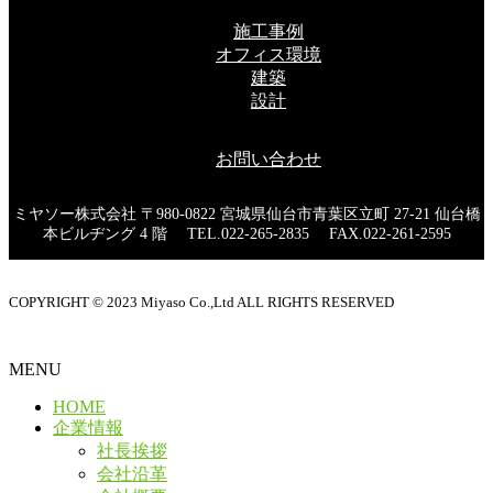
施工事例
オフィス環境
建築
設計
お問い合わせ
ミヤソー株式会社 〒980-0822 宮城県仙台市青葉区立町 27-21 仙台橋
本ビルヂング 4 階 TEL.022-265-2835 FAX.022-261-2595
COPYRIGHT © 2023 Miyaso Co.,Ltd ALL RIGHTS RESERVED
MENU
HOME
企業情報
社長挨拶
会社沿革