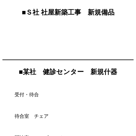
■
Ｓ社 社屋新築工事 新規備品
■
某社 健診センター 新規什器
受付・待合
待合室 チェア