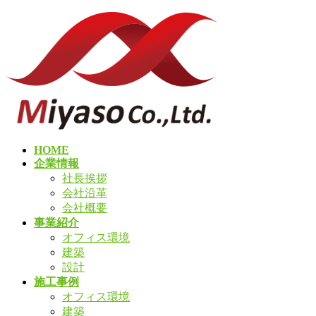
コ
ナ
ン
ビ
テ
ゲ
ン
ー
ツ
シ
へ
ョ
ス
ン
キ
に
ッ
移
HOME
プ
動
企業情報
社長挨拶
会社沿革
会社概要
事業紹介
オフィス環境
建築
設計
施工事例
オフィス環境
建築